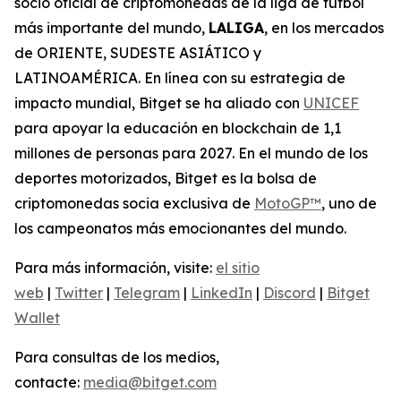
socio oficial de criptomonedas de la liga de fútbol
más importante del mundo,
LALIGA
, en los mercados
de ORIENTE, SUDESTE ASIÁTICO y
LATINOAMÉRICA. En línea con su estrategia de
impacto mundial, Bitget se ha aliado con
UNICEF
para apoyar la educación en blockchain de 1,1
millones de personas para 2027. En el mundo de los
deportes motorizados, Bitget es la bolsa de
criptomonedas socia exclusiva de
MotoGP™
, uno de
los campeonatos más emocionantes del mundo.
Para más información, visite:
el sitio
web
|
Twitter
|
Telegram
|
LinkedIn
|
Discord
|
Bitget
Wallet
Para consultas de los medios,
contacte:
media@bitget.com