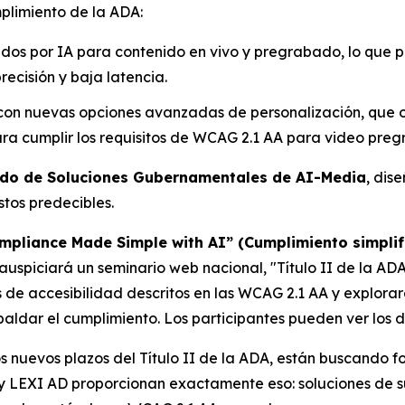
plimiento de la ADA:
sados por IA para contenido en vivo y pregrabado, lo que pe
ecisión y baja latencia.
 con nuevas opciones avanzadas de personalización, que o
ra cumplir los requisitos de WCAG 2.1 AA para video pre
do de Soluciones Gubernamentales de AI-Media
, dis
tos predecibles.
ompliance Made Simple with AI” (Cumplimiento simplif
auspiciará un seminario web nacional,
"Título II de la A
os de accesibilidad descritos en las WCAG 2.1 AA y explora
ldar el cumplimiento. Los participantes pueden ver los de
 nuevos plazos del Título II de la ADA, están buscando fo
t y LEXI AD proporcionan exactamente eso: soluciones de s