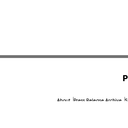
P
About
Press Release Archive
S
© 1995-2026 Newsmatics 