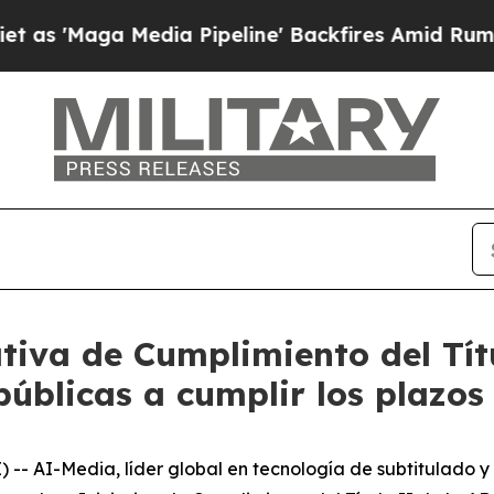
ga Media Pipeline' Backfires Amid Rumors Trump
ativa de Cumplimiento del Tít
públicas a cumplir los plazo
 AI-Media, líder global en tecnología de subtitulado y 