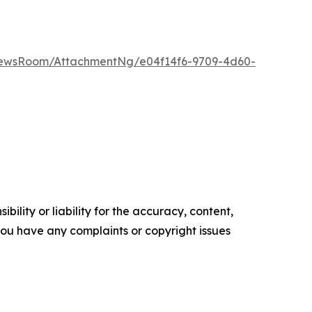
NewsRoom/AttachmentNg/e04f14f6-9709-4d60-
ility or liability for the accuracy, content,
f you have any complaints or copyright issues