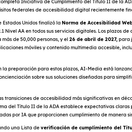
 completa Iniciativa de Cumplimiento del Título II de la AD
sitos federales de accesibilidad digital recientemente fin
 Estados Unidos finalizó la
Norma de Accesibilidad Web 
 Nivel AA en todos sus servicios digitales. Los plazos d
a más de 50,000 personas, y el
26 de abril de 2027,
para j
licaciones móviles y contenido multimedia accesible, inclui
la preparación para estos plazos, AI-Media está lanzand
ncienciación sobre sus soluciones diseñadas para simplif
s transiciones de accesibilidad más significativas en déc
ma del Título II de la ADA establece expectativas claras p
sadas por IA que proporcionen cumplimiento de manera sim
zando una Lista de
verificación de cumplimiento del Tít