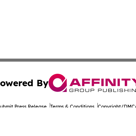
owered By
ubmit Press Release
Terms & Conditions
Copyright/DMCA
Inc. dba Affinity Group Publishing & Military Press Releas
Cookie Settings / Your Privacy Choices