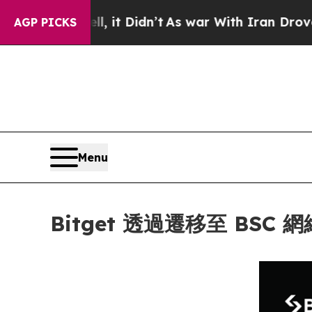
Well, it Didn’t
As war With Iran Drove oil Pric
AGP PICKS
Menu
Bitget 透過遷移至 BS