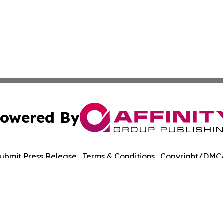
owered By
ubmit Press Release
Terms & Conditions
Copyright/DMCA
Inc. dba Affinity Group Publishing & Military Press Releas
Cookie Settings / Your Privacy Choices