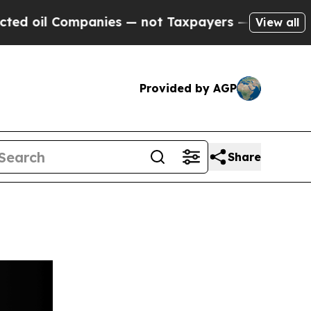
 Companies — not Taxpayers — the Chance to Cash
View all
Provided by AGP
Share