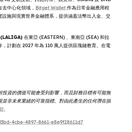
在去中心化領域，
Bitget Wallet
作為日常金融應用程
塊鏈基礎設施與現實世界金融體系，提供涵蓋法幣出入金、交
LALIGA)
在東亞 (EASTERN) 、東南亞 (SEA) 和拉
，計劃在 2027 年為 110 萬人提供區塊鏈教育。在電
何投資的價值可能會受到影響，而且財務目標有可能無
現並非未來業績的可靠指標。對由此產生的任何潛在損
款
。
3bd-4cbe-4897-8661-e8e9f28611d7