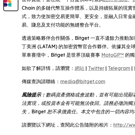
Chain 的多鏈代幣互操作體系，以及持續拓展的
式，致力使加密交易更簡單、更安全，並融入日常金融之中
易、賺息及支付功能的無縫整合平台。
透過策略夥伴合作關係，Bitget 一直不遺餘力推
丁美洲 (LATAM) 的加密貨幣官合作夥伴。依據其全球
單車賽壇中，Bitget 是世界頂級賽事
MotoGP™
的獨
如欲了解詳情，請瀏覽：
網站
|
Twitter
|
Telegram
|
傳媒查詢請聯絡：
media@bitget.com
風險提示：
數碼資產價格或會波動，並有可能出現顯
法實現，或投資本金有可能無法收回。請務必徵詢獨
失，Bitget 恕不承擔責任。本文中包含的一切內
請瀏覽以下網址，查閱此公告隨附的相片：
http://