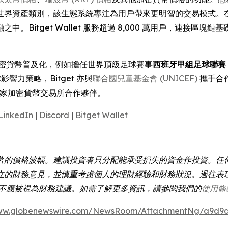
現實世界資產類別，該生態系統專注為用戶帶來更明智的交易模式。
。Bitget Wallet 服務超過 8,000 萬用戶，連接區
動加密貨幣普及化，例如擔任世界頂級足球賽事
西班牙甲組足球聯賽 (
影響力策略，Bitget 亦與
聯合國兒童基金會 (UNICEF)
攜手合作
家加密貨幣交易所合作夥伴。
LinkedIn
|
Discord
|
Bitget Wallet
著的價格波幅。建議投資者只分配能承受損失的資金作投資。任
立的財務意見，並慎重考慮個人的理財經驗和財務狀況。過往表
容均不應被視為財務建議。如需了解更多資訊，請參閱我們的
使用條
www.globenewswire.com/NewsRoom/AttachmentNg/a9d9d