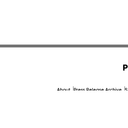
P
About
Press Release Archive
S
© 1995-2026 Newsmatics 