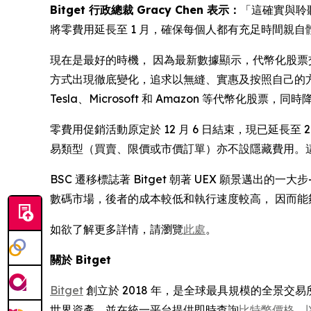
Bitget 行政總裁 Gracy Chen 表示：
「這確實與聆
將零費用延長至 1 月，確保每個人都有充足時間親
現在是最好的時機， 因為最新數據顯示，代幣化股票
方式出現徹底變化，追求以無縫、實惠及按照自己的方式進
Tesla、Microsoft 和 Amazon 等代幣化
零費用促銷活動原定於 12 月 6 日結束，現已延長至
易類型（買賣、限價或市價訂單）亦不設隱藏費用。
BSC 遷移標誌著 Bitget 朝著 UEX 願景邁
數碼市場，後者的成本較低和執行速度較高， 因而能
如欲了解更多詳情，請瀏覽
此處
。
關於 Bitget
Bitget
創立於 2018 年，是全球最具規模的全景交易所
世界資產，並在統一平台提供即時查詢
比特幣價格
、