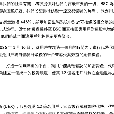
聽我們的社區有關，務求提供對他們而言最重要的一切。BSC 
自體驗這些好處。我們盼望拆除妨礙一流交易體驗的屏障， 只要
交易量激增 446%，顯示加密生態系統中對於可接觸股權交易
行。Bitget 透過遷移至 BSC 而直接回應用戶對這股急增的
股票，同時降低網絡成本而讓用戶能夠保留更多資金。
 2026 年 1 月 16 日， 讓用戶在超過一個月的時間內，進
這是用戶親自體驗升級後的平台並感受其效益的絕佳機會。
出的一大步——打造一個無障礙的平台，讓用戶能夠輕鬆訪問加密資產、代
夠建立一個統一的投資環境，使其 1.2 億名用戶能夠在金融世
 (UEX) ，服務超過 1.2 億名用戶，涵蓋數百萬種加密代幣、
以太幣價格
、
瑞波幣 (XRP) 價格
及其他加密貨幣價格的功能。憑藉 